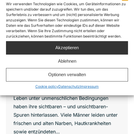
Wir verwenden Technologien wie Cookies, um Geräteinformationen zu
speichern und/oder darauf zuzugreifen. Wir tun dies, um das
Surferlebnis zu verbessern und um (nicht) personalisierte Werbung
anzuzeigen. Wenn Sie diesen Technologien zustimmen, können wir
Einsatzbericht 24. September 2016: Der
Daten wie das Surfverhalten oder eindeutige IDs auf dieser Website
Hölle entflohen
verarbeiten. Wenn Sie Ihre Zustimmung nicht erteilen oder
zurückziehen, können bestimmte Funktionen beeinträchtigt werden.
News
,
Sea-Watch 2
Von
Joshua Krüger
24. September 2016
Akzeptieren
Ein weiterer Tag neigt sich vor der libyschen
Ablehnen
Küste dem Ende zu. Was die Menschen uns
heute über ihre Vergangenheit erzählt haben,
Optionen verwalten
ruft Entsetzen hervor: Jahrelange
Cookie policy
Datenschutz
Impressum
Gefangenschaft und Folter in Libyen und ein
Leben unter unmenschlichen Bedingungen
haben ihre sichtbaren – und unsichtbaren-
Spuren hinterlassen. Viele Männer leiden unter
frischen und alten Narben, Hautkrankheiten
sowie entzündeten…