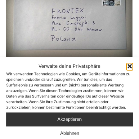
Verwalte deine Privatsphäre
Sehr geehrter Herr Fabrice Leggeri,
Wir verwenden Technologien wie Cookies, um Geräteinformationen zu
News
Von
Joshua Krüger
26. April 2017
speichern und/oder darauf zuzugreifen. Wir tun dies, um das
Surferlebnis zu verbessern und um (nicht) personalisierte Werbung
als Vertreter*innen der privaten
anzuzeigen. Wenn Sie diesen Technologien zustimmen, können wir
Hilfsorganisationen Sea-Watch und Jugend
Daten wie das Surfverhalten oder eindeutige IDs auf dieser Website
verarbeiten. Wenn Sie Ihre Zustimmung nicht erteilen oder
Rettet, die humanitäre Nothilfe im Mittelmeer
zurückziehen, können bestimmte Funktionen beeinträchtigt werden.
betreiben, wenden wir uns mit diesem offenen
Akzeptieren
Brief direkt an Sie. Sowohl Sie als auch wir
sind in dem Einsatzgebiet aktiv und müssen
Ablehnen