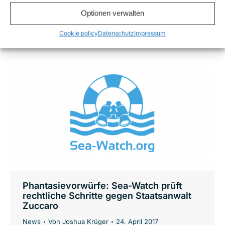
daher eine Form finden, in Notsituationen
Optionen verwalten
zusammenzuarbeiten. Darum suchen wir das
Gespräch mit Ihnen. Am 27. Februar 2017…
Cookie policy
Datenschutz
Impressum
Phantasievorwürfe: Sea-Watch prüft
rechtliche Schritte gegen Staatsanwalt
Zuccaro
News
Von
Joshua Krüger
24. April 2017