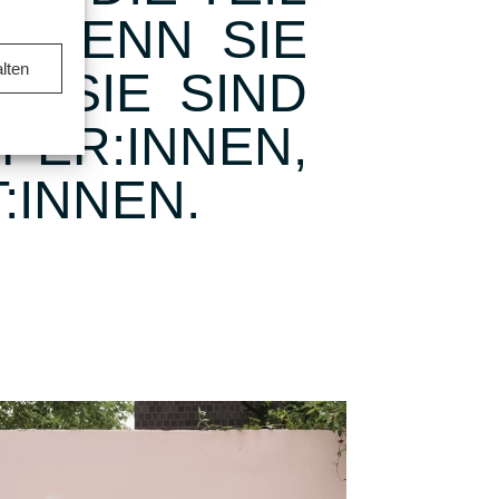
H WENN SIE
lten
. SIE SIND
ER:INNEN,
INNEN.