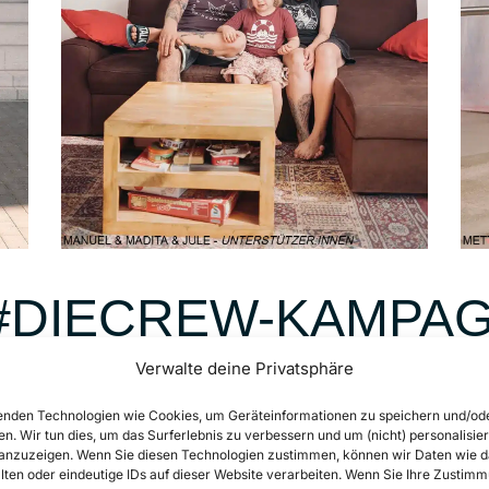
#DIECREW-KAMPA
H GENAU DIESE
Verwalte deine Privatsphäre
RUM: UNTERSTÜTZ
nden Technologien wie Cookies, um Geräteinformationen zu speichern und/od
en. Wir tun dies, um das Surferlebnis zu verbessern und um (nicht) personalisier
nzuzeigen. Wenn Sie diesen Technologien zustimmen, können wir Daten wie d
TAG HALTUNG ZEIGE
lten oder eindeutige IDs auf dieser Website verarbeiten. Wenn Sie Ihre Zustimm