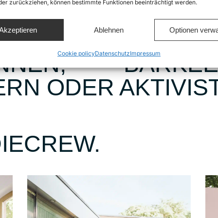
oder zurückziehen, können bestimmte Funktionen beeinträchtigt werden.
TUNG SIND, AUC
Akzeptieren
Ablehnen
Optionen verwa
E AN BORD WAREN
Cookie policy
Datenschutz
Impressum
INNEN, BARKEEP
RN ODER AKTIVIST:
DIECREW.