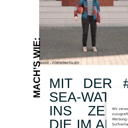
MACH’S WIE:
MIT DER 
SEA-WATC
INS ZENT
Wir verwe
zuzugreif
Werbung a
DIE IM ALL
Surfverha