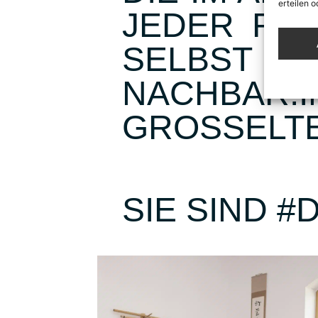
erteilen 
JEDER RET
SELBST NI
NACHBAR:
GROSSELTE
SIE SIND #