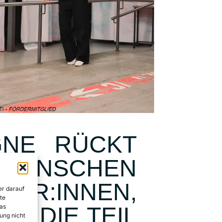
GNE RÜCKT
 MENSCHEN
ER:INNEN,
er darauf
te
as
N. DIE TEIL
ung nicht