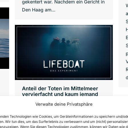
gekentert war. Nachdem ein Gericht in
W
Den Haag am…
S
H
E
S
p
R
Anteil der Toten im Mittelmeer
vervierfacht und kaum jemand
kriegt es mit: „LIFEBOAT – Das
Verwalte deine Privatsphäre
Experiment“ macht die Tortur der
Flüchtenden sichtbar
nden Technologien wie Cookies, um Geräteinformationen zu speichern und/od
News
,
Press releases
Von
Lennart Diesen
en. Wir tun dies, um das Surferlebnis zu verbessern und um (nicht) personalisier
nzuzeigen. Wenn Sie diesen Technologien zustimmen, können wir Daten wie d
25. April 2019