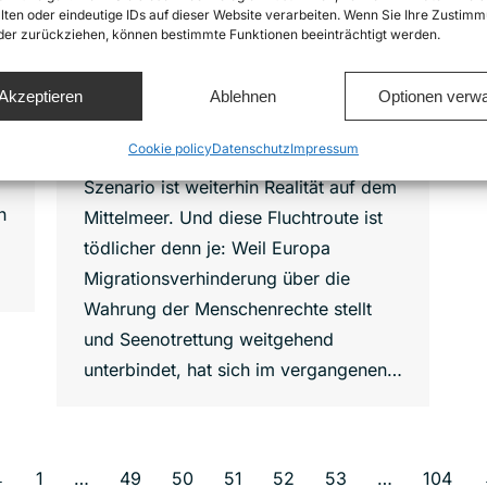
lten oder eindeutige IDs auf dieser Website verarbeiten. Wenn Sie Ihre Zustimm
l
Ein mit Menschen überfülltes
oder zurückziehen, können bestimmte Funktionen beeinträchtigt werden.
h
Schlauchboot treibt auf wellenreichem
Wasser, tagelang, viele Insassen sind
Akzeptieren
Ablehnen
Optionen verwa
s
seekrank und wissen nicht, wie lange
Cookie policy
Datenschutz
Impressum
die Tortur andauern wird. Dieses
Szenario ist weiterhin Realität auf dem
n
Mittelmeer. Und diese Fluchtroute ist
tödlicher denn je: Weil Europa
Migrationsverhinderung über die
Wahrung der Menschenrechte stellt
und Seenotrettung weitgehend
unterbindet, hat sich im vergangenen…
←
1
…
49
50
51
52
53
…
104