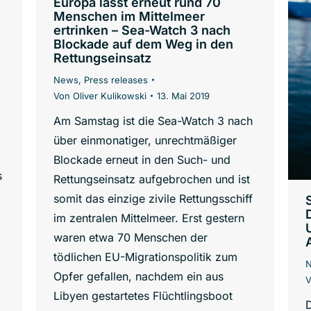
n
Europa lässt erneut rund 70
Menschen im Mittelmeer
ertrinken – Sea-Watch 3 nach
Blockade auf dem Weg in den
Rettungseinsatz
News
,
Press releases
Von
Oliver Kulikowski
13. Mai 2019
Am Samstag ist die Sea-Watch 3 nach
über einmonatiger, unrechtmäßiger
Blockade erneut in den Such- und
s
Rettungseinsatz aufgebrochen und ist
somit das einzige zivile Rettungsschiff
im zentralen Mittelmeer. Erst gestern
waren etwa 70 Menschen der
tödlichen EU-Migrationspolitik zum
Opfer gefallen, nachdem ein aus
Libyen gestartetes Flüchtlingsboot
D