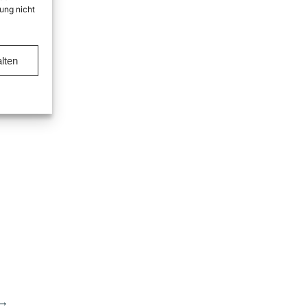
ung nicht
lten
→