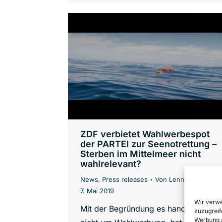
ZDF verbietet Wahlwerbespot
der PARTEI zur Seenotrettung –
Sterben im Mittelmeer nicht
wahlrelevant?
News
,
Press releases
Von
Lennart Diesen
7. Mai 2019
Wir verwe
Mit der Begründung es handele sich
zuzugreif
Werbung a