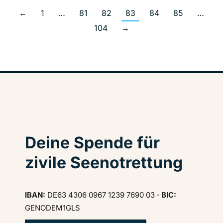
←
1
…
81
82
83
84
85
…
104
→
Deine Spende für
zivile Seenotrettung
IBAN:
DE63 4306 0967 1239 7690 03
· BIC:
GENODEM1GLS