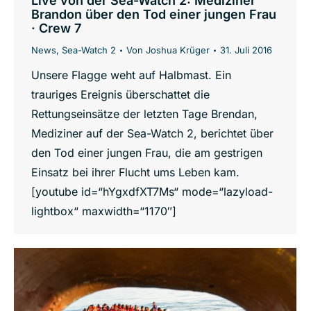
Live von der Sea-Watch 2: Mediziner
Brandon über den Tod einer jungen Frau
· Crew 7
News
,
Sea-Watch 2
Von
Joshua Krüger
31. Juli 2016
Unsere Flagge weht auf Halbmast. Ein
trauriges Ereignis überschattet die
Rettungseinsätze der letzten Tage Brendan,
Mediziner auf der ‪Sea-Watch 2‬, berichtet über
den Tod einer jungen Frau, die am gestrigen
Einsatz bei ihrer Flucht ums Leben kam.
[youtube id=“hYgxdfXT7Ms“ mode=“lazyload-
lightbox“ maxwidth=“1170″]