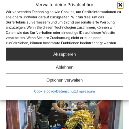
Verwalte deine Privatsphäre
‪Sea Watch 2‬ berichtet unser aktueller
Wir verwenden Technologien wie Cookies, um Geräteinformationen zu
Einsatzleiter Johannes Bayer über die
speichern und/oder darauf zuzugreifen. Wir tun dies, um das
Surferlebnis zu verbessern und um (nicht) personalisierte Werbung
Geschehnisse der letzten Tage: „Es sind nach
anzuzeigen. Wenn Sie diesen Technologien zustimmen, können wir
wie vor zu wenige Schiffe vor Ort, gleichzeitig
Daten wie das Surfverhalten oder eindeutige IDs auf dieser Website
verarbeiten. Wenn Sie Ihre Zustimmung nicht erteilen oder
kann Seenotrettung allein niemals die Lösung
zurückziehen, können bestimmte Funktionen beeinträchtigt werden.
sein.“ Jedes Menschenleben zählt. [youtube
Akzeptieren
id=“oEfMzNp2qzo“ mode=“lazyload-lightbox“
maxwidth=“1170″]
Ablehnen
Optionen verwalten
Cookie policy
Datenschutz
Impressum