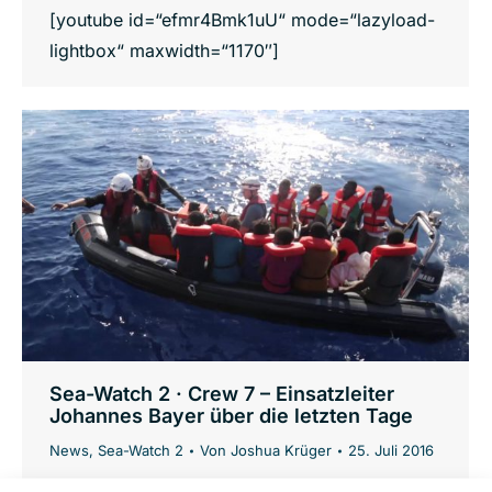
[youtube id=“efmr4Bmk1uU“ mode=“lazyload-
lightbox“ maxwidth=“1170″]
Sea-Watch 2 · Crew 7 – Einsatzleiter
Johannes Bayer über die letzten Tage
News
,
Sea-Watch 2
Von
Joshua Krüger
25. Juli 2016
In unserem heutigen Video-Update von der