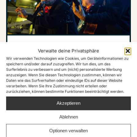
Soli-Event organisieren
Verwalte deine Privatsphäre
Wir verwenden Technologien wie Cookies, um Geräteinformationen zu
Unterstütze Sea-Watch durch eine
speichern und/oder darauf zuzugreifen. Wir tun dies, um das
Surferlebnis zu verbessern und um (nicht) personalisierte Werbung
Benefizveranstaltung oder ein Soli-Event. Ob
anzuzeigen. Wenn Sie diesen Technologien zustimmen, können wir
Daten wie das Surfverhalten oder eindeutige IDs auf dieser Website
Benefizkonzert, Soli-Party, Soli-
verarbeiten. Wenn Sie Ihre Zustimmung nicht erteilen oder
Vogelwanderung, Soli-Tätowieren – von euch
zurückziehen, können bestimmte Funktionen beeinträchtigt werden.
Unterstützer:innen kommen die besten Ideen für
Akzeptieren
Veranstaltungen, bei denen ihr Geld für Sea-
Watch und zivile Seenotrettung sammeln könnt.
Ablehnen
Weitere Infos zu Soli-
Optionen verwalten
Veranstaltungen