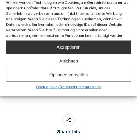
psychologische Unterstützung
Wir verwenden Technologien wie Cookies, um Geräteinformationen zu
speichern und/oder darauf zuzugreifen. Wir tun dies, um das
politische und mediale Beratung und Begleitung,
Surferlebnis zu verbessern und um (nicht) personalisierte Werbung
falls erwünscht
anzuzeigen. Wenn Sie diesen Technologien zustimmen, können wir
Daten wie das Surfverhalten oder eindeutige IDs auf dieser Website
verarbeiten. Wenn Sie Ihre Zustimmung nicht erteilen oder
Eine schnelle Erreichbarkeit über die Notfall-Adresse
zurückziehen, können bestimmte Funktionen beeinträchtigt werden.
help@sea-watch.org
wird gewährleistet. Alle
Akzeptieren
Anfragen werden streng vertraulich behandelt.
Ablehnen
DOWNLOAD RESCUE KIT
Optionen verwalten
Cookie policy
Datenschutz
Impressum
Share this