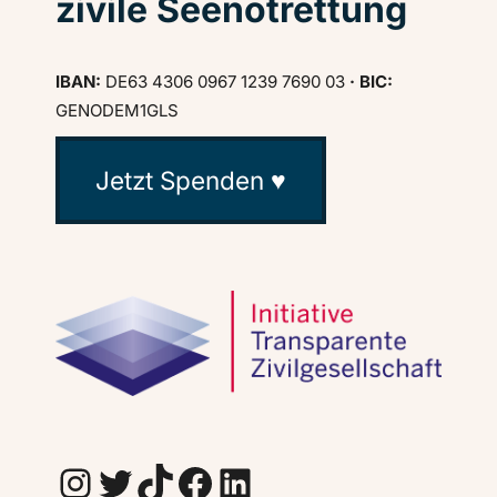
zivile Seenotrettung
IBAN:
DE63 4306 0967 1239 7690 03
· BIC:
GENODEM1GLS
Jetzt Spenden ♥
Instagram
Twitter
TikTok
Facebook
LinkedIn