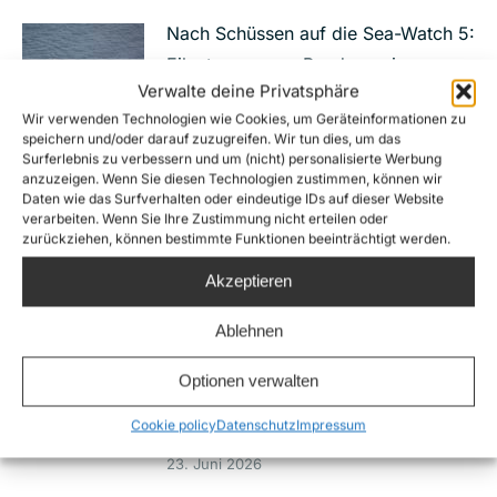
Nach Schüssen auf die Sea-Watch 5:
Eilantrag gegen Bundesregierung
Verwalte deine Privatsphäre
wegen unterlassener
Wir verwenden Technologien wie Cookies, um Geräteinformationen zu
Schutzmaßnahmen
speichern und/oder darauf zuzugreifen. Wir tun dies, um das
Surferlebnis zu verbessern und um (nicht) personalisierte Werbung
7. Juli 2026
anzuzeigen. Wenn Sie diesen Technologien zustimmen, können wir
Daten wie das Surfverhalten oder eindeutige IDs auf dieser Website
Neuer Netflix Film „23.000 Leben“
verarbeiten. Wenn Sie Ihre Zustimmung nicht erteilen oder
zurückziehen, können bestimmte Funktionen beeinträchtigt werden.
macht Sterben im Mittelmeer und
zivile Seenotrettung zum Thema
Akzeptieren
29. Juni 2026
Ablehnen
IStGH-gesuchter Folterer in Libyen
Optionen verwalten
nur wegen eines Bruchteils der
Cookie policy
Datenschutz
Impressum
Vorwürfe verurteilt
23. Juni 2026