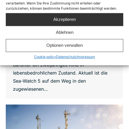
verarbeiten. Wenn Sie Ihre Zustimmung nicht erteilen oder
Am 15. März 2026 rettete die Sea-Watch 5
zurückziehen, können bestimmte Funktionen beeinträchtigt werden.
Crew 93 Menschen in Seenot in
Akzeptieren
internationalem Gewässer, darunter
schwangere Frauen, Kinder und unbegleitete
Ablehnen
Minderjährige. Neun gerettete Personen
Optionen verwalten
mussten noch in derselben Nacht durch die
italienische Küstenwache evakuiert werden,
Cookie policy
Datenschutz
Impressum
darunter ein zweijähriges Kind in
lebensbedrohlichem Zustand. Aktuell ist die
Sea-Watch 5 auf dem Weg in den
zugewiesenen…