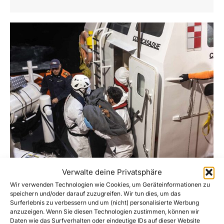
Verwalte deine Privatsphäre
Nach Evakuierung einer Zweijährigen:
Italien zwingt Sea-Watch 5 in über 1.100
Wir verwenden Technologien wie Cookies, um Geräteinformationen zu
km entfernten Hafen
speichern und/oder darauf zuzugreifen. Wir tun dies, um das
Surferlebnis zu verbessern und um (nicht) personalisierte Werbung
News
,
Press releases
Von
Giulia Messmer
anzuzeigen. Wenn Sie diesen Technologien zustimmen, können wir
16. März 2026
Daten wie das Surfverhalten oder eindeutige IDs auf dieser Website