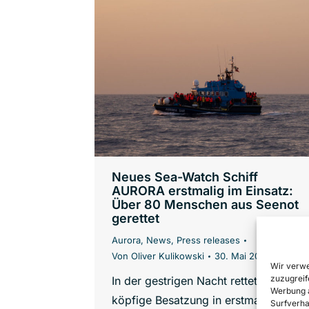
Neues Sea-Watch Schiff
AURORA erstmalig im Einsatz:
Über 80 Menschen aus Seenot
gerettet
Aurora
,
News
,
Press releases
Von
Oliver Kulikowski
30. Mai 2022
Wir verwe
zuzugreif
In der gestrigen Nacht rettete die 6-
Werbung a
köpfige Besatzung in erstmaligem
Surfverha