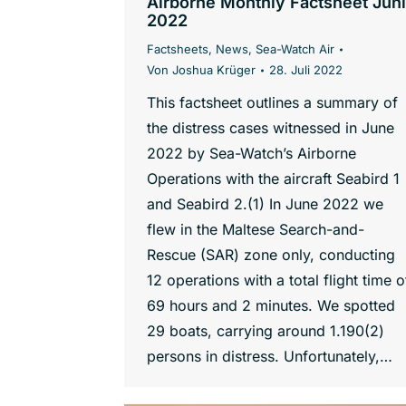
Airborne Monthly Factsheet Juni
2022
Factsheets
,
News
,
Sea-Watch Air
Von
Joshua Krüger
28. Juli 2022
This factsheet outlines a summary of
the distress cases witnessed in June
2022 by Sea-Watch’s Airborne
Operations with the aircraft Seabird 1
and Seabird 2.(1) In June 2022 we
flew in the Maltese Search-and-
Rescue (SAR) zone only, conducting
12 operations with a total flight time o
69 hours and 2 minutes. We spotted
29 boats, carrying around 1.190(2)
persons in distress. Unfortunately,…