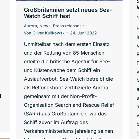
Großbritannien setzt neues Sea-
Watch Schiff fest
Aurora
,
News
,
Press releases
H
Von
Oliver Kulikowski
24. Juni 2022
I
Unmittelbar nach dem ersten Einsatz
V
und der Rettung von 85 Menschen
R
erteilte die britische Agentur für See-
F
und Küstenwache dem Schiff ein
Auslaufverbot. Sea-Watch betreibt die
als Rettungsboot zertifizierte Aurora
a
f
gemeinsam mit der Non-Profit-
Organisation Search and Rescue Relief
a
(SARR) aus Großbritannien, wo das
v
Schiff zuvor im Auftrag des
b
Verkehrsministeriums jahrelang seinen
g