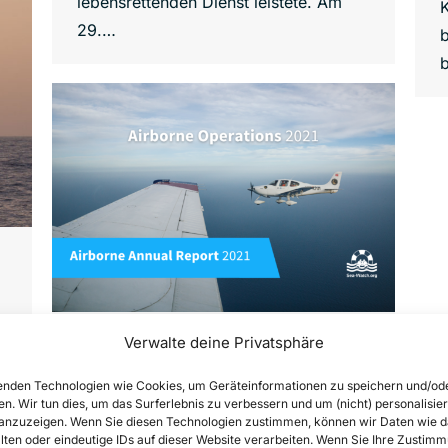
lebensrettenden Dienst leistete. Am
K
29.…
Airborne Annual Report 2021
Verwalte deine Privatsphäre
Factsheets
,
News
,
Sea-Watch Air
nden Technologien wie Cookies, um Geräteinformationen zu speichern und/od
Von
Joshua Krüger
30. Mai 2022
en. Wir tun dies, um das Surferlebnis zu verbessern und um (nicht) personalisier
nzuzeigen. Wenn Sie diesen Technologien zustimmen, können wir Daten wie d
In 2021, 1.553 people drowned while
lten oder eindeutige IDs auf dieser Website verarbeiten. Wenn Sie Ihre Zustimm