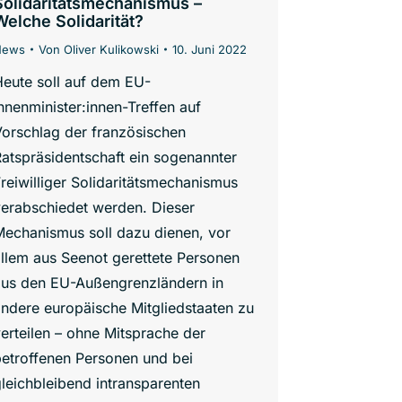
Solidaritätsmechanismus –
Welche Solidarität?
News
Von
Oliver Kulikowski
10. Juni 2022
eute soll auf dem EU-
nnenminister:innen-Treffen auf
orschlag der französischen
atspräsidentschaft ein sogenannter
reiwilliger Solidaritätsmechanismus
verabschiedet werden. Dieser
Mechanismus soll dazu dienen, vor
llem aus Seenot gerettete Personen
aus den EU-Außengrenzländern in
ndere europäische Mitgliedstaaten zu
erteilen – ohne Mitsprache der
etroffenen Personen und bei
leichbleibend intransparenten