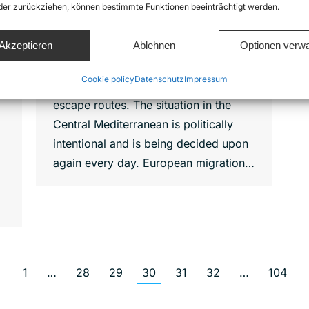
oder zurückziehen, können bestimmte Funktionen beeinträchtigt werden.
attempting to cross the Mediterranean
Sea from Libya to Europe.
Akzeptieren
Ablehnen
Optionen verwa
Nevertheless, the European Union and
its Member States do not consider it
e
Cookie policy
Datenschutz
Impressum
necessary to create safe and legal
escape routes. The situation in the
Central Mediterranean is politically
intentional and is being decided upon
again every day. European migration…
←
1
…
28
29
30
31
32
…
104