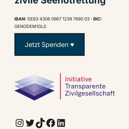
zivile Seenotrettung
IBAN:
DE63 4306 0967 1239 7690 03
· BIC:
GENODEM1GLS
Jetzt Spenden ♥
Instagram
Twitter
TikTok
Facebook
LinkedIn