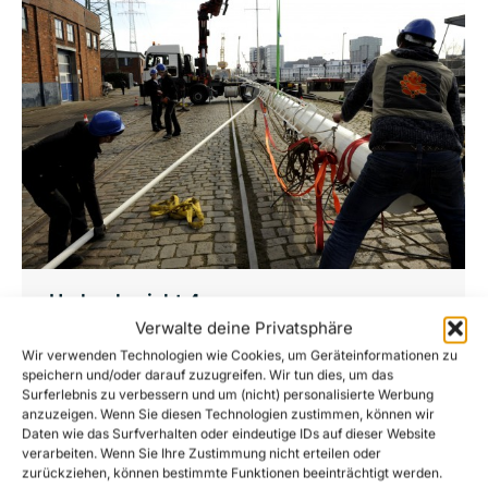
Umbaubericht 4
Verwalte deine Privatsphäre
News
Von
Joshua Krüger
21. März 2015
Wir verwenden Technologien wie Cookies, um Geräteinformationen zu
Endlich ist es soweit, wir haben am 17.03.2015
speichern und/oder darauf zuzugreifen. Wir tun dies, um das
Surferlebnis zu verbessern und um (nicht) personalisierte Werbung
endlich die neuen Masten auf das Schiff
anzuzeigen. Wenn Sie diesen Technologien zustimmen, können wir
gebaut. Hier ein paar Impressionen.
Daten wie das Surfverhalten oder eindeutige IDs auf dieser Website
verarbeiten. Wenn Sie Ihre Zustimmung nicht erteilen oder
zurückziehen, können bestimmte Funktionen beeinträchtigt werden.