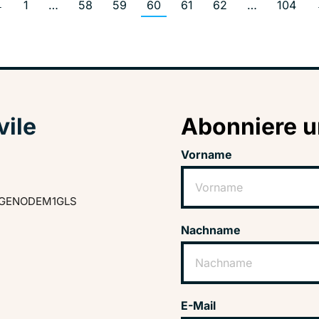
←
1
…
58
59
60
61
62
…
104
vile
Abonniere u
Vorname
GENODEM1GLS
Nachname
E-Mail