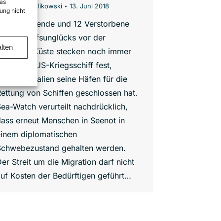
as
Von
Oliver Kulikowski
13. Juni 2018
ung nicht
41 Überlebende und 12 Verstorbene
ines Schiffsunglücks vor der
lten
libyschen Küste stecken noch immer
uf einem US-Kriegsschiff fest,
achdem Italien seine Häfen für die
ettung von Schiffen geschlossen hat.
ea-Watch verurteilt nachdrücklich,
ass erneut Menschen in Seenot in
einem diplomatischen
Schwebezustand gehalten werden.
er Streit um die Migration darf nicht
uf Kosten der Bedürftigen geführt…