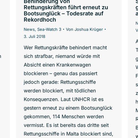
Behinderung von
Rettungskräften führt erneut zu
Bootsunglück – Todesrate auf
Rekordhoch
News
,
Sea-Watch 3
Von
Joshua Krüger
3. Juli 2018
A
Wer Rettungskräfte behindert macht
m
sich strafbar, niemand würde mit
Absicht einen Krankenwagen
W
blockieren – genau das passiert
jedoch gerade: Rettungsschiffe
s
werden blockiert, mit tödlichen
z
Konsequenzen. Laut UNHCR ist es
h
gestern erneut zu einem Bootsunglück
M
gekommen, 114 Menschen werden
R
vermisst. Es ist bereits das dritte seit
B
Rettungsschiffe in Malta blockiert sind,