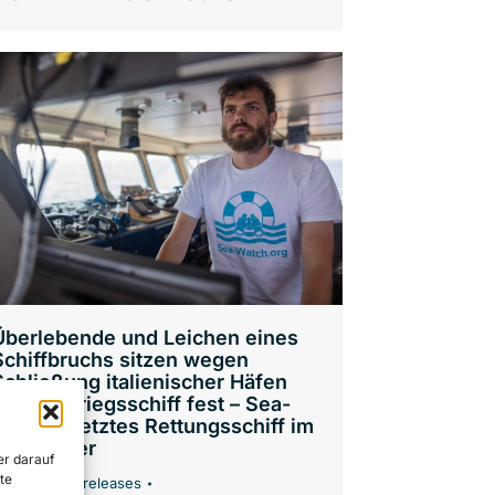
Überlebende und Leichen eines
Schiffbruchs sitzen wegen
Schließung italienischer Häfen
auf US-Kriegsschiff fest – Sea-
Watch 3 letztes Rettungsschiff im
Mittelmeer
er darauf
te
News
,
Press releases