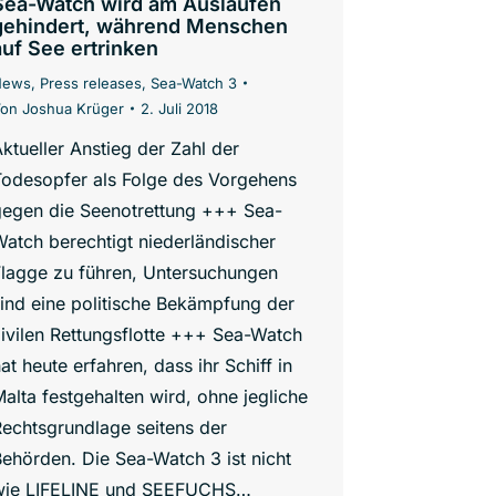
Sea-Watch wird am Auslaufen
gehindert, während Menschen
auf See ertrinken
News
,
Press releases
,
Sea-Watch 3
Von
Joshua Krüger
2. Juli 2018
ktueller Anstieg der Zahl der
Todesopfer als Folge des Vorgehens
gegen die Seenotrettung +++ Sea-
atch berechtigt niederländischer
Flagge zu führen, Untersuchungen
ind eine politische Bekämpfung der
ivilen Rettungsflotte +++ Sea-Watch
at heute erfahren, dass ihr Schiff in
alta festgehalten wird, ohne jegliche
echtsgrundlage seitens der
ehörden. Die Sea-Watch 3 ist nicht
wie LIFELINE und SEEFUCHS…