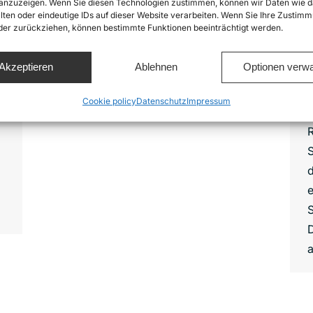
nzuzeigen. Wenn Sie diesen Technologien zustimmen, können wir Daten wie d
t
lten oder eindeutige IDs auf dieser Website verarbeiten. Wenn Sie Ihre Zustimm
oder zurückziehen, können bestimmte Funktionen beeinträchtigt werden.
e
Akzeptieren
Ablehnen
Optionen verwa
.
a
Cookie policy
Datenschutz
Impressum
n
n
R
S
d
D
a