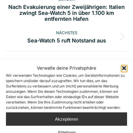
Nach Evakuierung einer Zweijährigen: Italien
Vorheriger
zwingt Sea-Watch 5 in über 1.100 km
entfernten Hafen
Beitrag:
NÄCHSTES
Nächster
Sea-Watch 5 ruft Notstand aus
Beitrag:
Verwalte deine Privatsphäre
Related Posts
Wir verwenden Technologien wie Cookies, um Geräteinformationen zu
speichern und/oder darauf zuzugreifen. Wir tun dies, um das
Surferlebnis zu verbessern und um (nicht) personalisierte Werbung
Die extreme Rechte macht die
anzuzeigen. Wenn Sie diesen Technologien zustimmen, können wir
Rettung von Menschenleben zum
Daten wie das Surfverhalten oder eindeutige IDs auf dieser Website
verarbeiten. Wenn Sie Ihre Zustimmung nicht erteilen oder
Gegenstand einer
zurückziehen, können bestimmte Funktionen beeinträchtigt werden.
Verleumdungskampagne
Akzeptieren
16. Juli 2026
Ablehnen