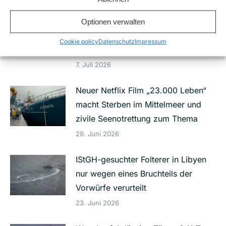
Nach Schüssen auf die Sea-Watch 5:
Eilantrag gegen Bundesregierung
Optionen verwalten
wegen unterlassener
Cookie policy
Datenschutz
Impressum
Schutzmaßnahmen
7. Juli 2026
Neuer Netflix Film „23.000 Leben“
macht Sterben im Mittelmeer und
zivile Seenotrettung zum Thema
29. Juni 2026
IStGH-gesuchter Folterer in Libyen
nur wegen eines Bruchteils der
Vorwürfe verurteilt
23. Juni 2026