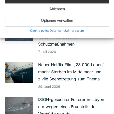
Verleumdungskampagne
Ablehnen
16. Juli 2026
Optionen verwalten
Nach Schüssen auf die Sea-Watch 5:
Eilantrag gegen Bundesregierung
Cookie policy
Datenschutz
Impressum
wegen unterlassener
Schutzmaßnahmen
7. Juli 2026
Neuer Netflix Film „23.000 Leben“
macht Sterben im Mittelmeer und
zivile Seenotrettung zum Thema
29. Juni 2026
IStGH-gesuchter Folterer in Libyen
nur wegen eines Bruchteils der
Vorwürfe verurteilt