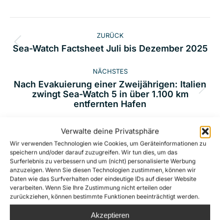
Kommentarnavigation
ZURÜCK
Vorheriger
Sea-Watch Factsheet Juli bis Dezember 2025
Beitrag:
NÄCHSTES
Nach Evakuierung einer Zweijährigen: Italien
Nächster
zwingt Sea-Watch 5 in über 1.100 km
entfernten Hafen
Beitrag:
Verwalte deine Privatsphäre
Wir verwenden Technologien wie Cookies, um Geräteinformationen zu
Related Posts
speichern und/oder darauf zuzugreifen. Wir tun dies, um das
Surferlebnis zu verbessern und um (nicht) personalisierte Werbung
anzuzeigen. Wenn Sie diesen Technologien zustimmen, können wir
Daten wie das Surfverhalten oder eindeutige IDs auf dieser Website
Die extreme Rechte macht die
verarbeiten. Wenn Sie Ihre Zustimmung nicht erteilen oder
Rettung von Menschenleben zum
zurückziehen, können bestimmte Funktionen beeinträchtigt werden.
Gegenstand einer
Akzeptieren