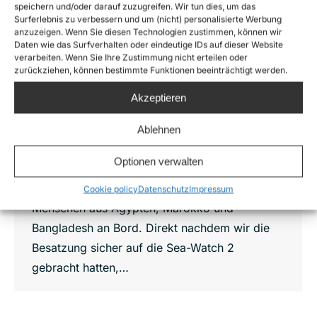
speichern und/oder darauf zuzugreifen. Wir tun dies, um das
Surferlebnis zu verbessern und um (nicht) personalisierte Werbung
Live von der Sea-Watch 2: Beruhigte
anzuzeigen. Wenn Sie diesen Technologien zustimmen, können wir
See bringt Refugee-Boote
Daten wie das Surfverhalten oder eindeutige IDs auf dieser Website
verarbeiten. Wenn Sie Ihre Zustimmung nicht erteilen oder
News
,
Sea-Watch 2
Von
Joshua Krüger
zurückziehen, können bestimmte Funktionen beeinträchtigt werden.
10. August 2016
Akzeptieren
Der Wind und die See auf dem zentralen
Mittelmeer haben sich beruhigt und die
Ablehnen
Refugee-Boote sind wieder unterwegs. Gegen
Optionen verwalten
sechs Uhr in der Frühe sichtete unsere Crew
das erste Boot, ein kleines Holzboot mit 28
Cookie policy
Datenschutz
Impressum
Menschen aus Ägypten, Marokko und
Bangladesh an Bord. Direkt nachdem wir die
Besatzung sicher auf die Sea-Watch 2
gebracht hatten,…