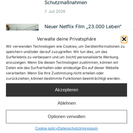
Schutzmaßnahmen
7. Juli 2026
Neuer Netflix Film „23.000 Leben“
macht Sterben im Mittelmeer und
Verwalte deine Privatsphäre
zivile Seenotrettung zum Thema
Wir verwenden Technologien wie Cookies, um Geräteinformationen zu
speichern und/oder darauf zuzugreifen. Wir tun dies, um das
29. Juni 2026
Surferlebnis zu verbessern und um (nicht) personalisierte Werbung
anzuzeigen. Wenn Sie diesen Technologien zustimmen, können wir
IStGH-gesuchter Folterer in Libyen
Daten wie das Surfverhalten oder eindeutige IDs auf dieser Website
verarbeiten. Wenn Sie Ihre Zustimmung nicht erteilen oder
nur wegen eines Bruchteils der
zurückziehen, können bestimmte Funktionen beeinträchtigt werden.
Vorwürfe verurteilt
Akzeptieren
23. Juni 2026
Ablehnen
War das fahrlässige Tötung? 11 Tote
nach Schiffsunglück vor Malta
Optionen verwalten
8. Juni 2026
Cookie policy
Datenschutz
Impressum