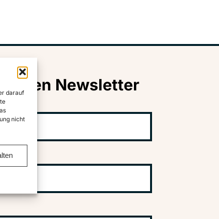
nseren Newsletter
er darauf
te
as
ung nicht
lten