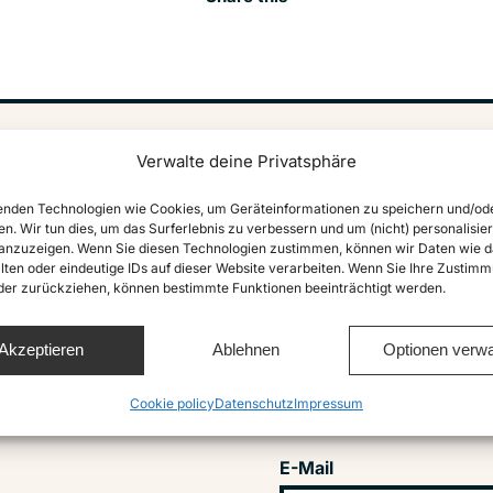
Verwalte deine Privatsphäre
vile
Abonniere u
nden Technologien wie Cookies, um Geräteinformationen zu speichern und/od
en. Wir tun dies, um das Surferlebnis zu verbessern und um (nicht) personalisier
Vorname
nzuzeigen. Wenn Sie diesen Technologien zustimmen, können wir Daten wie d
lten oder eindeutige IDs auf dieser Website verarbeiten. Wenn Sie Ihre Zustimm
oder zurückziehen, können bestimmte Funktionen beeinträchtigt werden.
GENODEM1GLS
Akzeptieren
Ablehnen
Optionen verwa
Nachname
Cookie policy
Datenschutz
Impressum
E-Mail