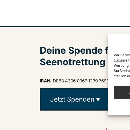
Deine Spende für zi
Wir verwe
Seenotrettung
zuzugreif
Werbung a
Surfverha
erteilen 
IBAN:
DE63 4306 0967 1239 7690 03
· BIC:
Jetzt Spenden ♥