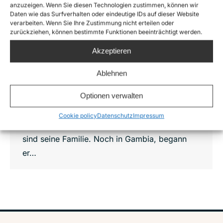
anzuzeigen. Wenn Sie diesen Technologien zustimmen, können wir
Daten wie das Surfverhalten oder eindeutige IDs auf dieser Website
Portrait einer Flucht: Amadu
verarbeiten. Wenn Sie Ihre Zustimmung nicht erteilen oder
zurückziehen, können bestimmte Funktionen beeinträchtigt werden.
News
,
Sea-Watch 2
Von
Joshua Krüger
20. Juli 2016
Akzeptieren
Amadu begann seine Flucht, aus Gambia über
Libyen nach Europa, als er fünfzehn war. Jetzt
Ablehnen
ist er 16, bald 17 Jahre alt. Seine Eltern sind in
Optionen verwalten
Gambia gestorben, die Hintergründe sind uns
unklar. Er erzählte uns, dass er nur noch seine
Cookie policy
Datenschutz
Impressum
Schwestern habe. Sie halten zusammen, sie
sind seine Familie. Noch in Gambia, begann
er…