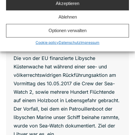
Akzeptieren
Ablehnen
Optionen verwalten
Libysche Marine bringt bei illegaler
Rückführungsaktion Sea-Watch Crew
Cookie policy
Datenschutz
Impressum
und Flüchtende in akute Lebensgefahr
Die von der EU finanzierte Libysche
Küstenwache hat während einer see- und
völkerrechtswidrigen Rückführungsaktion am
Vormittag des 10.05.2017 die Crew der Sea-
Watch 2, sowie mehrere Hundert Flüchtende
auf einem Holzboot in Lebensgefahr gebracht.
Der Vorfall, bei dem ein Patrouillenboot der
libyschen Marine unser Schiff beinahe rammte,
wurde von Sea-Watch dokumentiert. Ziel der
Libyer war es, ein…