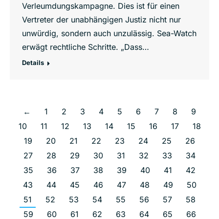
Verleumdungskampagne. Dies ist für einen
Vertreter der unabhängigen Justiz nicht nur
unwürdig, sondern auch unzulässig. Sea-Watch
erwägt rechtliche Schritte. „Dass…
Details
←
1
2
3
4
5
6
7
8
9
10
11
12
13
14
15
16
17
18
19
20
21
22
23
24
25
26
27
28
29
30
31
32
33
34
35
36
37
38
39
40
41
42
43
44
45
46
47
48
49
50
51
52
53
54
55
56
57
58
59
60
61
62
63
64
65
66