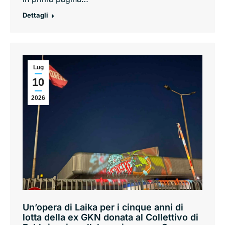
Dettagli
Lug
10
2026
Un’opera di Laika per i cinque anni di
lotta della ex GKN donata al Collettivo di