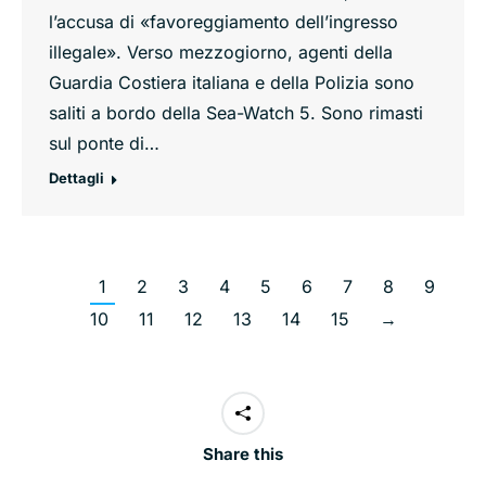
l’accusa di «favoreggiamento dell’ingresso
illegale». Verso mezzogiorno, agenti della
Guardia Costiera italiana e della Polizia sono
saliti a bordo della Sea-Watch 5. Sono rimasti
sul ponte di…
Dettagli
1
2
3
4
5
6
7
8
9
10
11
12
13
14
15
→
Share this