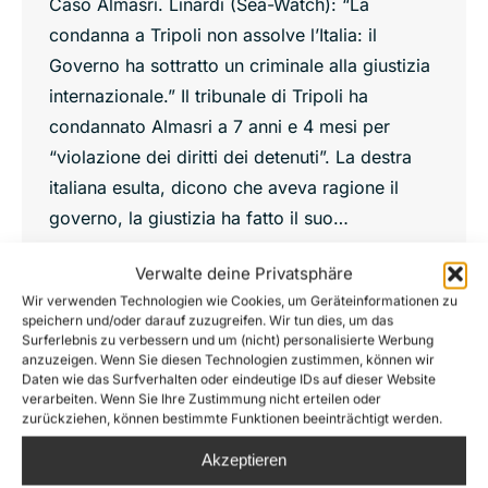
Caso Almasri. Linardi (Sea-Watch): “La
condanna a Tripoli non assolve l’Italia: il
Governo ha sottratto un criminale alla giustizia
internazionale.” Il tribunale di Tripoli ha
condannato Almasri a 7 anni e 4 mesi per
“violazione dei diritti dei detenuti”. La destra
italiana esulta, dicono che aveva ragione il
governo, la giustizia ha fatto il suo…
Dettagli
Verwalte deine Privatsphäre
Wir verwenden Technologien wie Cookies, um Geräteinformationen zu
speichern und/oder darauf zuzugreifen. Wir tun dies, um das
Surferlebnis zu verbessern und um (nicht) personalisierte Werbung
anzuzeigen. Wenn Sie diesen Technologien zustimmen, können wir
Giu
Daten wie das Surfverhalten oder eindeutige IDs auf dieser Website
5
verarbeiten. Wenn Sie Ihre Zustimmung nicht erteilen oder
zurückziehen, können bestimmte Funktionen beeinträchtigt werden.
2026
Akzeptieren