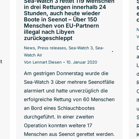
Sea-Watch 3 rettet 119 Menschen
in drei Rettungen innerhalb 24
Stunden, auch heute wieder
Boote in Seenot – Über 150
Menschen von EU-Partnern
illegal nach Libyen
zurückgeschleppt
D
News
,
Press releases
,
Sea-Watch 3
,
Sea-
Watch Air
t
Von
Lennart Diesen
10. Januar 2020
L
Am gestrigen Donnerstag wurde die
Sea-Watch 3 über mehrere Seenotfälle
R
alarmiert und hatte unverzüglich die
O
erfolgreiche Rettung von 60 Menschen
i
an Bord eines Schlauchbootes
durchgeführt. In einer zweiten
Operation konnten weitere 17
Menschen aus Seenot gerettet werden.