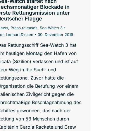
Sea-Watch startet nach
sechsmonatiger Blockade in
erste Rettungsmission unter
deutscher Flagge
News
,
Press releases
,
Sea-Watch 3
Von
Lennart Diesen
30. Dezember 2019
as Rettungsschiff Sea-Watch 3 hat
am heutigen Montag den Hafen von
icata (Sizilien) verlassen und ist auf
dem Weg in die Such- und
ettungszone. Zuvor hatte die
rganisation die Berufung vor einem
talienischen Zivilgericht gegen die
unrechtmäßige Beschlagnahmung des
Schiffes gewonnen, das nach der
Rettung von 53 Menschen durch
Kapitänin Carola Rackete und Crew