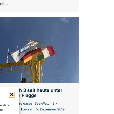
eit…
Sea-Watch 3 seit heute unter
deutscher Flagge
News
,
Press releases
,
Sea-Watch 3
er darauf
Von
Oliver Kulikowski
5. Dezember 2019
te