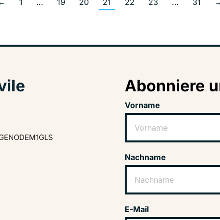
←
1
…
19
20
21
22
23
…
31
vile
Abonniere u
Vorname
GENODEM1GLS
Nachname
E-Mail