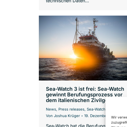
technischen Daten…
Sea-Watch 3 ist frei: Sea-Watch
gewinnt Berufungsprozess vor
dem italienischen Zivilgericht
News
,
Press releases
,
Sea-Watch 3
Von
Joshua Krüger
19. Dezember 2019
Wir verwe
zuzugreif
Sea-Watch hat die Berufung vor eine