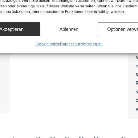
nzuzeigen. Wenn Sie diesen Technologien zustimmen, können wir Daten wie d
S
lten oder eindeutige IDs auf dieser Website verarbeiten. Wenn Sie Ihre Zustimm
oder zurückziehen, können bestimmte Funktionen beeinträchtigt werden.
n
s
Akzeptieren
Ablehnen
Optionen verwa
r
Cookie policy
Datenschutz
Impressum
d
V
s
s
d
v