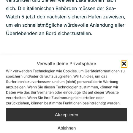
verstanden und ziehen weitere Eskalationen nach
sich. Die italienischen Behörden müssen der Sea-
Watch 5 jetzt den nächsten sicheren Hafen zuweisen,
um ein schnellstmögliche würdevolle Anlandung aller
Überlebenden an Bord sicherzustellen.
Verwalte deine Privatsphäre
Wir verwenden Technologien wie Cookies, um Geräteinformationen zu
speichern und/oder darauf zuzugreifen. Wir tun dies, um das
Surferlebnis zu verbessern und um (nicht) personalisierte Werbung
Share this
anzuzeigen. Wenn Sie diesen Technologien zustimmen, können wir
Daten wie das Surfverhalten oder eindeutige IDs auf dieser Website
verarbeiten. Wenn Sie Ihre Zustimmung nicht erteilen oder
zurückziehen, können bestimmte Funktionen beeinträchtigt werden.
Kommentarnavigation
Akzeptieren
ZURÜCK
Ablehnen
EIL: Bewaffnete libysche Küstenwache