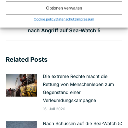
Vorheriger
beschießt Rettungsschiff Sea-Watch 5
Optionen verwalten
Beitrag:
NÄCHSTES
Cookie policy
Datenschutz
Impressum
Sea-Watch übt scharfe Kritik an EU-Reaktion
Nächster
nach Angriff auf Sea-Watch 5
Beitrag:
Related Posts
Die extreme Rechte macht die
Rettung von Menschenleben zum
Gegenstand einer
Verleumdungskampagne
16. Juli 2026
Nach Schüssen auf die Sea-Watch 5: