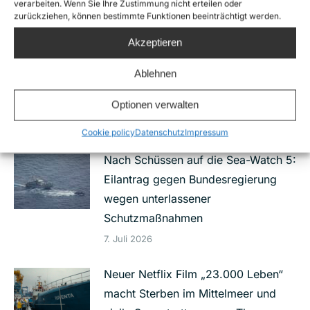
Related Posts
verarbeiten. Wenn Sie Ihre Zustimmung nicht erteilen oder
zurückziehen, können bestimmte Funktionen beeinträchtigt werden.
Akzeptieren
Die extreme Rechte macht die
Rettung von Menschenleben zum
Ablehnen
Gegenstand einer
Verleumdungskampagne
Optionen verwalten
16. Juli 2026
Cookie policy
Datenschutz
Impressum
Nach Schüssen auf die Sea-Watch 5:
Eilantrag gegen Bundesregierung
wegen unterlassener
Schutzmaßnahmen
7. Juli 2026
Neuer Netflix Film „23.000 Leben“
macht Sterben im Mittelmeer und