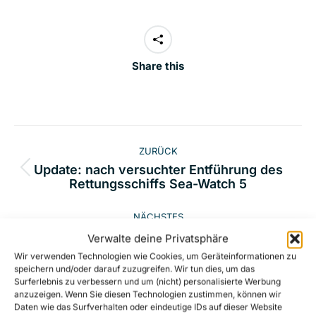
Share this
Kommentarnavigation
ZURÜCK
Update: nach versuchter Entführung des
Vorheriger
Rettungsschiffs Sea-Watch 5
Beitrag:
NÄCHSTES
EIL: Nach Angriff auf Sea-Watch 5, Italien leitet
Verwalte deine Privatsphäre
Nächster
Ermittlungen gegen Kapitän ein
Wir verwenden Technologien wie Cookies, um Geräteinformationen zu
Beitrag:
speichern und/oder darauf zuzugreifen. Wir tun dies, um das
Surferlebnis zu verbessern und um (nicht) personalisierte Werbung
anzuzeigen. Wenn Sie diesen Technologien zustimmen, können wir
Daten wie das Surfverhalten oder eindeutige IDs auf dieser Website