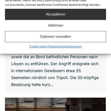
verarbeiten. Wenn Sie Ihre Zustimmung nicht erteilen oder
Libyan Coast Guard
,
News
,
Press releases
,
Sea-Watch
zurückziehen, können bestimmte Funktionen beeinträchtigt werden.
5
Von
Giulia Messmer
12. Mai 2026
Akzeptieren
Am 11. Mai 2026 hat ein bewaffnetes
Ablehnen
Patrouillenboot der sogenannten libyschen
Küstenwache das zivile Rettungsschiff Sea-
Optionen verwalten
Watch 5 in internationalen Gewässern
Cookie policy
Datenschutz
Impressum
beschossen und gedroht, das Schiff zu entern
sowie die an Bord befindlichen Personen nach
Libyen zu entführen. Der Angriff ereignete sich
in internationalen Gewässern etwa 55
Seemeilen nördlich von Tripoli. Die 30-köpfige
Besatzung hatte kurz…