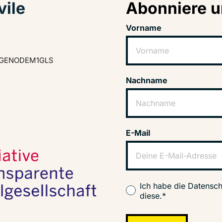
vile
Abonniere u
Vorname
GENODEM1GLS
Nachname
E-Mail
Ich habe die Datensch
diese.*