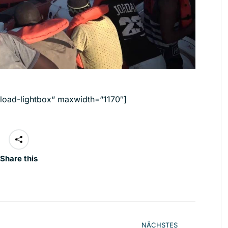
oad-lightbox“ maxwidth=“1170″]
Share this
ion
NÄCHSTES