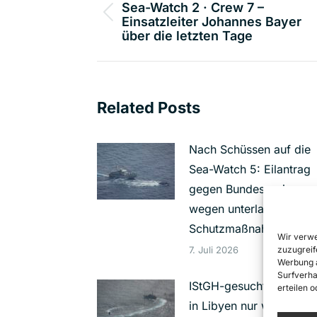
Sea-Watch 2 · Crew 7 –
Vorheriger
Einsatzleiter Johannes Bayer
über die letzten Tage
Beitrag:
Related Posts
Nach Schüssen auf die
Sea-Watch 5: Eilantrag
gegen Bundesregierung
wegen unterlassener
Schutzmaßnahmen
Wir verwe
7. Juli 2026
zuzugreif
Werbung a
Surfverha
IStGH-gesuchter Foltere
erteilen 
in Libyen nur wegen