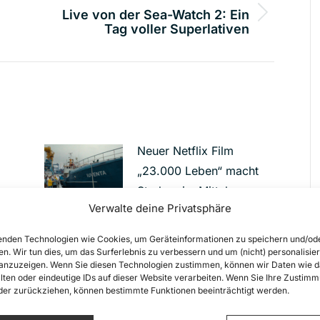
Live von der Sea-Watch 2: Ein
Nächster
Tag voller Superlativen
Beitrag:
Neuer Netflix Film
„23.000 Leben“ macht
Sterben im Mittelmeer
Verwalte deine Privatsphäre
und zivile Seenotrettung
zum Thema
nden Technologien wie Cookies, um Geräteinformationen zu speichern und/od
29. Juni 2026
en. Wir tun dies, um das Surferlebnis zu verbessern und um (nicht) personalisier
nzuzeigen. Wenn Sie diesen Technologien zustimmen, können wir Daten wie d
lten oder eindeutige IDs auf dieser Website verarbeiten. Wenn Sie Ihre Zustimm
r
War das fahrlässige
oder zurückziehen, können bestimmte Funktionen beeinträchtigt werden.
Tötung? 11 Tote nach