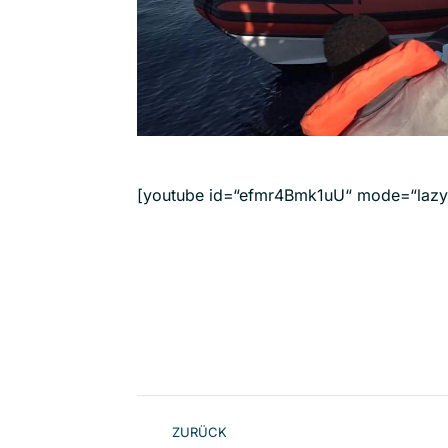
[youtube id=“efmr4Bmk1uU“ mode=“lazyl
Kommentarnavigat
ZURÜCK