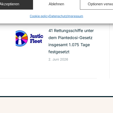
Schiffsunglück vor Malta
Akzeptieren
Ablehnen
Optionen verwa
8. Juni 2026
Cookie policy
Datenschutz
Impressum
41 Rettungsschiffe unter
dem Piantedosi-Gesetz
insgesamt 1.075 Tage
festgesetzt
2. Juni 2026