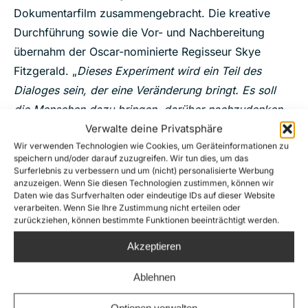
Dokumentarfilm zusammengebracht. Die kreative
Durchführung sowie die Vor- und Nachbereitung
übernahm der Oscar-nominierte Regisseur Skye
Fitzgerald. „
Dieses Experiment wird ein Teil des
Dialoges sein, der eine Veränderung bringt. Es soll
die Menschen dazu bringen, darüber nachzudenken,
Verwalte deine Privatsphäre
wie wir mit dieser Krise sinnvoller und bedeutender
Wir verwenden Technologien wie Cookies, um Geräteinformationen zu
umgehen können. Wenn wir nur die Meinung und
speichern und/oder darauf zuzugreifen. Wir tun dies, um das
Wahrnehmung eines einzelnen Menschen ändern
Surferlebnis zu verbessern und um (nicht) personalisierte Werbung
anzuzeigen. Wenn Sie diesen Technologien zustimmen, können wir
können, ist es ein Erfolg
“, erklärt Fitzgerald seine
Daten wie das Surfverhalten oder eindeutige IDs auf dieser Website
Beweggründe.
verarbeiten. Wenn Sie Ihre Zustimmung nicht erteilen oder
zurückziehen, können bestimmte Funktionen beeinträchtigt werden.
Mehr Informationen zum LIFEBOAT-Experiment gibt
Akzeptieren
es unter
www.lifeboatexperiment.org
*YouGov-Umfrage im Auftrag von Sea-Watch, Die
Ablehnen
verwendeten Daten beruhen auf einer Online-Umfrage