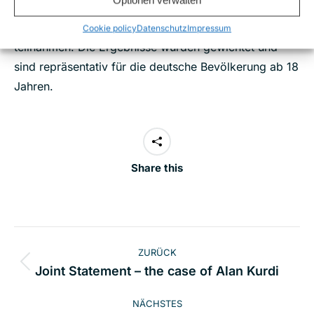
Optionen verwalten
der YouGov Deutschland GmbH, an der 2027
Personen zwischen dem 20.03.2019 und 22.03.2019
Cookie policy
Datenschutz
Impressum
teilnahmen. Die Ergebnisse wurden gewichtet und
sind repräsentativ für die deutsche Bevölkerung ab 18
Jahren.
Share this
Kommentarnavigation
ZURÜCK
Vorheriger
Joint Statement – the case of Alan Kurdi
Beitrag:
NÄCHSTES