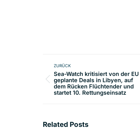
Kommentarnavigat
ZURÜCK
Sea-Watch kritisiert von der EU
geplante Deals in Libyen, auf
Vorheriger
dem Rücken Flüchtender und
Beitrag:
startet 10. Rettungseinsatz
Related Posts