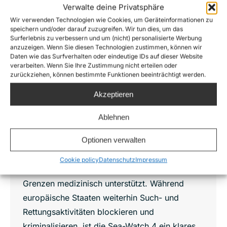
Verwalte deine Privatsphäre
Wir verwenden Technologien wie Cookies, um Geräteinformationen zu
Sea-Watch, Ärzte ohne Grenzen und
speichern und/oder darauf zuzugreifen. Wir tun dies, um das
United4Rescue retten gemeinsam Leben
Surferlebnis zu verbessern und um (nicht) personalisierte Werbung
auf dem Mittelmeer – erster
anzuzeigen. Wenn Sie diesen Technologien zustimmen, können wir
Rettungseinsatz startet im August
Daten wie das Surfverhalten oder eindeutige IDs auf dieser Website
verarbeiten. Wenn Sie Ihre Zustimmung nicht erteilen oder
News
,
Press releases
,
Sea-Watch 4
,
United 4 Rescue
zurückziehen, können bestimmte Funktionen beeinträchtigt werden.
Von
Oliver Kulikowski
6. August 2020
Akzeptieren
Das vom Bündnis United4Rescue zur
Verfügung gestellte Rettungsschiff Sea-Watch
Ablehnen
4 wird in Kürze zu seinem ersten
Optionen verwalten
Rettungseinsatz im Mittelmeer aufbrechen. Der
Einsatz wird von der Organisation Sea-Watch
Cookie policy
Datenschutz
Impressum
operativ geleitet und durch Ärzte ohne
Grenzen medizinisch unterstützt. Während
europäische Staaten weiterhin Such- und
Rettungsaktivitäten blockieren und
kriminalisieren, ist die Sea-Watch 4 ein klares