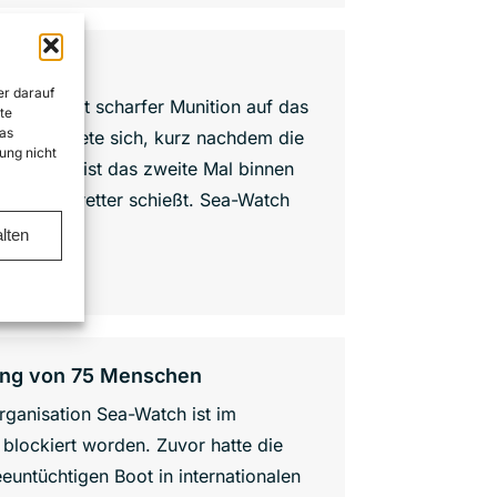
tch 5
er darauf
he hat mit scharfer Munition auf das
te
as
ff ereignete sich, kurz nachdem die
ung nicht
atte. Es ist das zweite Mal binnen
uf Seenotretter schießt. Sea-Watch
alien und…
lten
tung von 75 Menschen
rganisation Sea-Watch ist im
 blockiert worden. Zuvor hatte die
untüchtigen Boot in internationalen