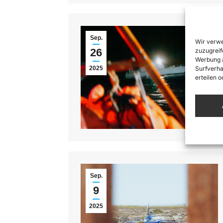
Sep.
Wir verwe
26
zuzugreif
Werbung a
Surfverha
2025
erteilen 
Sep.
9
2025