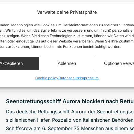
Verwalte deine Privatsphäre
Libysche Miliz beschießt Rettungsschiff Sea-Wa
nden Technologien wie Cookies, um Geräteinformationen zu speichern und/od
Ein Patrouillenboot der sogenannten libyschen Küstenwac
en. Wir tun dies, um das Surferlebnis zu verbessern und um (nicht) personalisier
nzuzeigen. Wenn Sie diesen Technologien zustimmen, können wir Daten wie d
Seenotrettumgsschiff Sea-Watch 5 geschossen. Der Angri
lten oder eindeutige IDs auf dieser Website verarbeiten. Wenn Sie Ihre Zustimm
Crew der Sea-Watch 5 66 Menschen aus Seenot gerettet h
oder zurückziehen, können bestimmte Funktionen beeinträchtigt werden.
kurzer Zeit, dass die sogenannte Küstenwache Libyens a
fordert sofortige Aufklärung und Konsequenzen durch It
Akzeptieren
Ablehnen
Optionen verwa
Details
Cookie policy
Datenschutz
Impressum
Seenotrettungsschiff Aurora blockiert nach Ret
Das deutsche Rettungsschiff Aurora der Seenotrettungso
sizilianischen Hafen Pozzallo von italienischen Behörden
Schiffscrew am 6. September 75 Menschen aus einem see