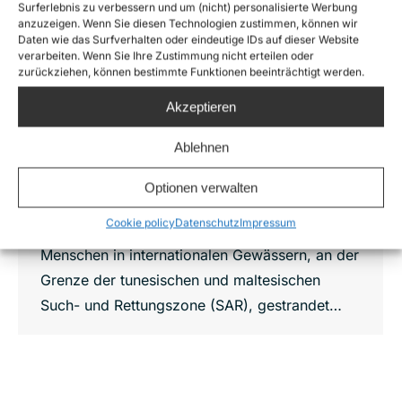
Rettungsschiff Aurora rettet Menschen
Surferlebnis zu verbessern und um (nicht) personalisierte Werbung
von Gasplattform
anzuzeigen. Wenn Sie diesen Technologien zustimmen, können wir
Daten wie das Surfverhalten oder eindeutige IDs auf dieser Website
News
,
Press releases
Von
Luna Wolf
4. März 2025
verarbeiten. Wenn Sie Ihre Zustimmung nicht erteilen oder
zurückziehen, können bestimmte Funktionen beeinträchtigt werden.
Das Sea-Watch Rettungsschiff Aurora hat heute
Nachmittag 32 Menschen von der Miskar
Akzeptieren
Gasplattform im zentralen Mittelmeer gerettet,
Ablehnen
auf der sie seit Samstag, den 01.03.2025,
festsaßen. Trotz der akuten Notlage hatten die
Optionen verwalten
informierten Behörden zuvor keine
Cookie policy
Datenschutz
Impressum
Rettungsmaßnahmen eingeleitet, obwohl die
Menschen in internationalen Gewässern, an der
Grenze der tunesischen und maltesischen
Such- und Rettungszone (SAR), gestrandet…