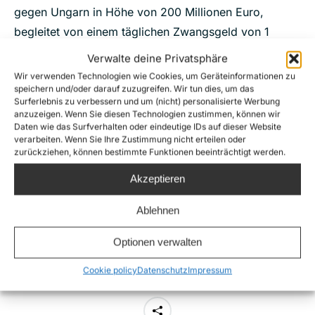
gegen Ungarn in Höhe von 200 Millionen Euro,
begleitet von einem täglichen Zwangsgeld von 1
Million Euro, um den Druck auf Ungarn zu erhöhen
Verwalte deine Privatsphäre
und seine Gesetzgebung zu ändern.
Wir verwenden Technologien wie Cookies, um Geräteinformationen zu
speichern und/oder darauf zuzugreifen. Wir tun dies, um das
In weiteren wichtigen Entscheidungen in Bezug auf
Surferlebnis zu verbessern und um (nicht) personalisierte Werbung
anzuzeigen. Wenn Sie diesen Technologien zustimmen, können wir
den Schengener Grenzkodex hatte der Europäische
Daten wie das Surfverhalten oder eindeutige IDs auf dieser Website
Gerichtshof betont, dass eine vorübergehende
verarbeiten. Wenn Sie Ihre Zustimmung nicht erteilen oder
zurückziehen, können bestimmte Funktionen beeinträchtigt werden.
Wiedereinführung von Grenzkontrollen ein letztes
Mittel seien und nur in Ausnahmefällen und zeitlich
Akzeptieren
begrenzt eingesetzt werden dürfen (EuGH, NW gegen
Ablehnen
Landespolizeidirektion Steiermark und
Bezirkshauptmannschaft Leibnitz, C-368/20, 26. April
Optionen verwalten
2022).
Cookie policy
Datenschutz
Impressum