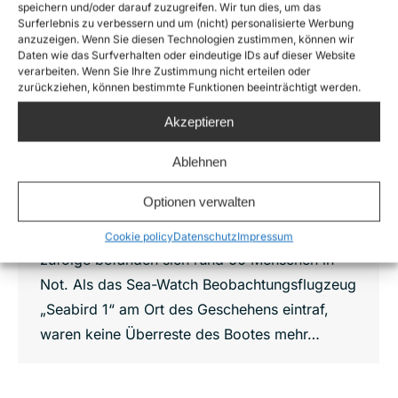
speichern und/oder darauf zuzugreifen. Wir tun dies, um das
Surferlebnis zu verbessern und um (nicht) personalisierte Werbung
War das fahrlässige Tötung? 11 Tote
anzuzeigen. Wenn Sie diesen Technologien zustimmen, können wir
nach Schiffsunglück vor Malta
Daten wie das Surfverhalten oder eindeutige IDs auf dieser Website
verarbeiten. Wenn Sie Ihre Zustimmung nicht erteilen oder
News
,
Press releases
Von
Giulia Messmer
zurückziehen, können bestimmte Funktionen beeinträchtigt werden.
8. Juni 2026
Akzeptieren
Am Sonntag, dem 7. Juni 2026, kamen bei
einem Schiffsunglück im zentralen Mittelmeer,
Ablehnen
etwa 45 Seemeilen vor Malta innerhalb des
Optionen verwalten
maltesischen Such- und Rettungsgebiets,
mindestens elf Menschen ums Leben. Berichten
Cookie policy
Datenschutz
Impressum
zufolge befanden sich rund 60 Menschen in
Not. Als das Sea-Watch Beobachtungsflugzeug
„Seabird 1“ am Ort des Geschehens eintraf,
waren keine Überreste des Bootes mehr…