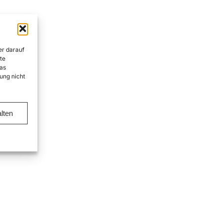
er darauf
te
as
ung nicht
lten