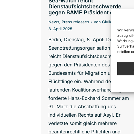
Sea-Watch reicht
Dienstaufsichtsbeschwerde
gegen BAMF Präsident ein
News
,
Press releases
Von
Giulia Messmer
8. April 2025
Wir verwe
zuzugreif
Berlin, Dienstag, 8. April: Die deutsch
Werbung a
Surfverha
Seenotrettungsorganisation Sea-Watc
erteilen 
reicht Dienstaufsichtsbeschwerde
gegen den Präsidenten des
Bundesamts für Migration und
Flüchtlinge ein. Während der aktuell
laufenden Koalitionsverhandlungen
forderte Hans-Eckhard Sommer am
31. März die Abschaffung des
individuellen Rechts auf Asyl. Er
verletzte somit gleich mehrere
beamtenrechtliche Pflichten und