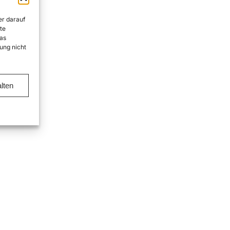
er darauf
te
as
ung nicht
lten