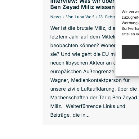
Interview: Was wir über die Tari
Ben Zeyad Miliz wissen
Wir verwe
News
Von
Luna Wolf
13. Februar 2024
zuzugreif
Werbung a
Wer ist die brutale Miliz, die wir seit
Surfverha
erteilen 
letztem Jahr auf dem Mittelmeer
beobachten können? Woher kommt
sie? Und wie geht die EU mit dem
neuen libyschen Akteur an der
europäischen Außengrenze um? Paul
Wagner, Medienkontaktperson für
unsere zivile Luftaufklärung, über die
Machenschaften der Tariq Ben Zeyad
Miliz. Weiterführende Links und
Beiträge, die in…