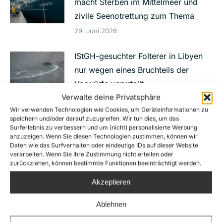
macht Sterben im Mittelmeer und
zivile Seenotrettung zum Thema
29. Juni 2026
IStGH-gesuchter Folterer in Libyen
nur wegen eines Bruchteils der
Vorwürfe verurteilt
Verwalte deine Privatsphäre
23. Juni 2026
Wir verwenden Technologien wie Cookies, um Geräteinformationen zu
speichern und/oder darauf zuzugreifen. Wir tun dies, um das
War das fahrlässige Tötung? 11 Tote
Surferlebnis zu verbessern und um (nicht) personalisierte Werbung
anzuzeigen. Wenn Sie diesen Technologien zustimmen, können wir
nach Schiffsunglück vor Malta
Daten wie das Surfverhalten oder eindeutige IDs auf dieser Website
8. Juni 2026
verarbeiten. Wenn Sie Ihre Zustimmung nicht erteilen oder
zurückziehen, können bestimmte Funktionen beeinträchtigt werden.
Neues Rettungsschiff Aurora 2: Sea-
Akzeptieren
Watchs Antwort auf politische
Ablehnen
Blockaden ziviler Seenotrettung