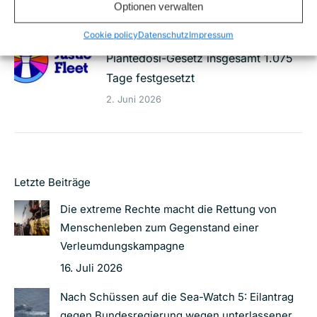
4. Juni 2026
Optionen verwalten
Cookie policy
Datenschutz
Impressum
41 Rettungsschiffe unter dem
Piantedosi-Gesetz insgesamt 1.075
Tage festgesetzt
2. Juni 2026
Letzte Beiträge
Die extreme Rechte macht die Rettung von
Menschenleben zum Gegenstand einer
Verleumdungskampagne
16. Juli 2026
Nach Schüssen auf die Sea-Watch 5: Eilantrag
gegen Bundesregierung wegen unterlassener