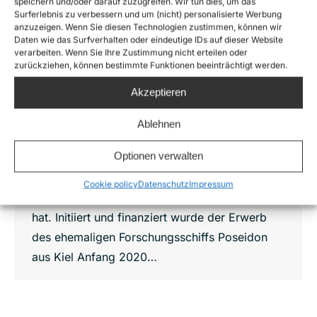
Ehemalige Sea-Watch 4 künftig als
speichern und/oder darauf zuzugreifen. Wir tun dies, um das
Humanity 1 für SOS Humanity im Einsatz
Surferlebnis zu verbessern und um (nicht) personalisierte Werbung
anzuzeigen. Wenn Sie diesen Technologien zustimmen, können wir
News
,
Sea-Watch 4
Von
Oliver Kulikowski
Daten wie das Surfverhalten oder eindeutige IDs auf dieser Website
verarbeiten. Wenn Sie Ihre Zustimmung nicht erteilen oder
19. August 2022
zurückziehen, können bestimmte Funktionen beeinträchtigt werden.
Die zivile Seenotrettungsorganisation SOS
Akzeptieren
Humanity hat heute Vormittag im spanischen
Vinaròs ihr neues Rettungsschiff Humanity 1
Ablehnen
getauft. Es handelt sich um die bisherige Sea-
Optionen verwalten
Watch 4, die die Organisation Sea-Watch nach
mehr als zwei Jahren erfolgreicher
Cookie policy
Datenschutz
Impressum
Rettungseinsätze an SOS Humanity übergeben
hat. Initiiert und finanziert wurde der Erwerb
des ehemaligen Forschungsschiffs Poseidon
aus Kiel Anfang 2020…