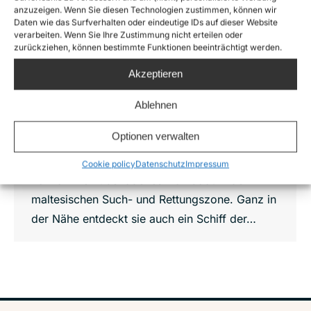
Crimes of Malta 05
anzuzeigen. Wenn Sie diesen Technologien zustimmen, können wir
Daten wie das Surfverhalten oder eindeutige IDs auf dieser Website
Crimes of Malta
,
News
,
Sea-Watch Air
verarbeiten. Wenn Sie Ihre Zustimmung nicht erteilen oder
Von
Joshua Krüger
13. Oktober 2020
zurückziehen, können bestimmte Funktionen beeinträchtigt werden.
#CrimesOfMalta: Ein Boot in Seenot wird von
Akzeptieren
der sogenannten Libyschen Küstenwache in
der maltesischen Such- und Rettungszone
Ablehnen
abgefangen – illegalerweise, denn eigentlich
Optionen verwalten
wäre Malta für die Rettung zuständig. 28
August 2020: Unsere Moonbird sichtet ein
Cookie policy
Datenschutz
Impressum
vollkommen überladenes Holzboot in der
maltesischen Such- und Rettungszone. Ganz in
der Nähe entdeckt sie auch ein Schiff der…