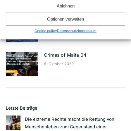
Ablehnen
Optionen verwalten
Crimes of Malta 06
20. Oktober 2020
Cookie policy
Datenschutz
Impressum
Crimes of Malta 04
6. Oktober 2020
Letzte Beiträge
Die extreme Rechte macht die Rettung von
Menschenleben zum Gegenstand einer