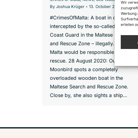
Wir verwe
By
Joshua Krüger
13. October 2020
zuzugreif
Werbung a
#CrimesOfMalta: A boat in distress is
Surfverha
erteilen 
intercepted by the so-called Libyan
Coast Guard in the Maltese Search
and Rescue Zone – illegally. Rightfully
Malta would be responsible for the
rescue. 28 August 2020: Our
Moonbird spots a completely
overloaded wooden boat in the
Maltese Search and Rescue Zone.
Close by, she also sights a ship…