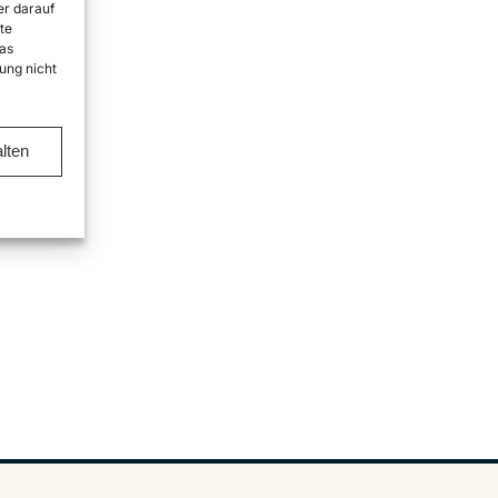
er darauf
te
as
ung nicht
lten