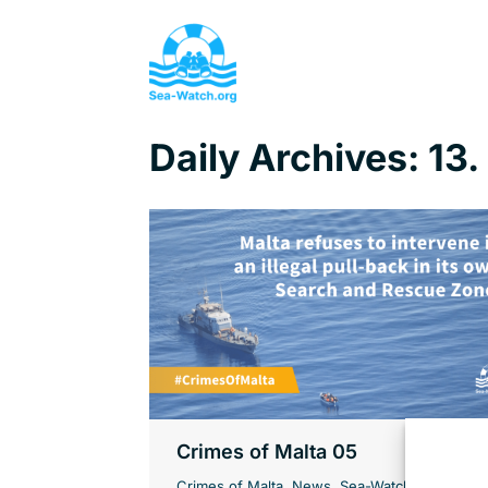
Daily Archives:
13.
Crimes of Malta 05
Crimes of Malta
,
News
,
Sea-Watch Air