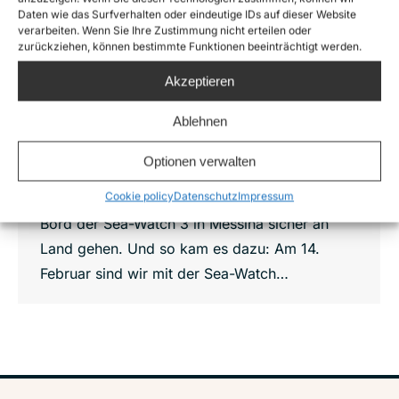
Sea-Watch 3 rettet 194 Menschen und
Daten wie das Surfverhalten oder eindeutige IDs auf dieser Website
kommt in Quarantäne
verarbeiten. Wenn Sie Ihre Zustimmung nicht erteilen oder
News
,
Sea-Watch 3
Von
Lennart Diesen
zurückziehen, können bestimmte Funktionen beeinträchtigt werden.
28. Februar 2020
Akzeptieren
Wir haben zwei sehr anstrengende Wochen
Ablehnen
hinter uns. Bei unserem zweiten Einsatz in
diesem Jahr konnten wir innerhalb weniger
Optionen verwalten
Tage 194 Menschen von drei Booten retten.
Cookie policy
Datenschutz
Impressum
Gestern durften die Geretteten endlich von
Bord der Sea-Watch 3 in Messina sicher an
Land gehen. Und so kam es dazu: Am 14.
Februar sind wir mit der Sea-Watch…