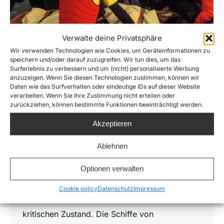
Verwalte deine Privatsphäre
Wir verwenden Technologien wie Cookies, um Geräteinformationen zu
speichern und/oder darauf zuzugreifen. Wir tun dies, um das
Surferlebnis zu verbessern und um (nicht) personalisierte Werbung
anzuzeigen. Wenn Sie diesen Technologien zustimmen, können wir
Daten wie das Surfverhalten oder eindeutige IDs auf dieser Website
United4Med fordert sofortige Lösung für
verarbeiten. Wenn Sie Ihre Zustimmung nicht erteilen oder
das spanische Fischerboot. Die erste
zurückziehen, können bestimmte Funktionen beeinträchtigt werden.
Person wurde bereits evakuiert, weitere
werden folgen ohne einen sicheren
Akzeptieren
Hafen: Europa muss sie jetzt retten.
Mediterranea / Mare Jonio
,
News
,
Press releases
,
Ablehnen
Sea-Watch 3
Von
Lennart Diesen
5. Dezember 2018
Optionen verwalten
Die Menschen an Bord des Fischerbootes
Cookie policy
Datenschutz
Impressum
Nostra Madre di Loreto befinden sich in einem
kritischen Zustand. Die Schiffe von