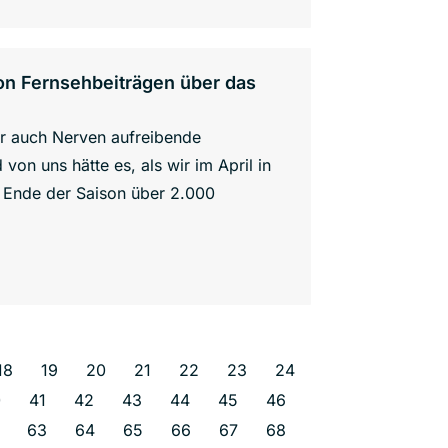
on Fernsehbeiträgen über das
er auch Nerven aufreibende
on uns hätte es, als wir im April in
 Ende der Saison über 2.000
18
19
20
21
22
23
24
0
41
42
43
44
45
46
63
64
65
66
67
68