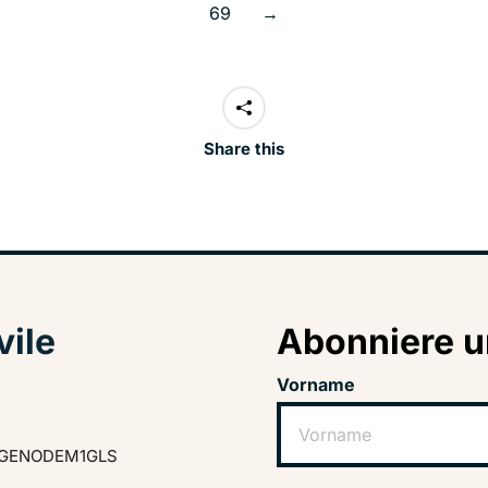
69
→
Share this
vile
Abonniere u
Vorname
GENODEM1GLS