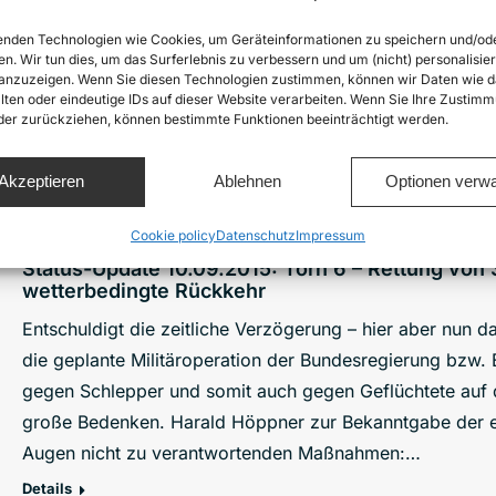
Die Crew an Bord, aber auch an Land wurde bestmöglich
nden Technologien wie Cookies, um Geräteinformationen zu speichern und/od
werden in Situationen kommen, von denen wir uns wünsc
en. Wir tun dies, um das Surferlebnis zu verbessern und um (nicht) personalisier
nzuzeigen. Wenn Sie diesen Technologien zustimmen, können wir Daten wie d
weit vor dem ersten Einsatz, prägt nun jede Crew-Einwe
lten oder eindeutige IDs auf dieser Website verarbeiten. Wenn Sie Ihre Zustimm
oder zurückziehen, können bestimmte Funktionen beeinträchtigt werden.
Details
Akzeptieren
Ablehnen
Optionen verwa
Cookie policy
Datenschutz
Impressum
Status-Update 10.09.2015: Törn 6 – Rettung von
wetterbedingte Rückkehr
Entschuldigt die zeitliche Verzögerung – hier aber nun d
die geplante Militäroperation der Bundesregierung bzw
gegen Schlepper und somit auch gegen Geflüchtete auf
große Bedenken. Harald Höppner zur Bekanntgabe der ev
Augen nicht zu verantwortenden Maßnahmen:…
Details