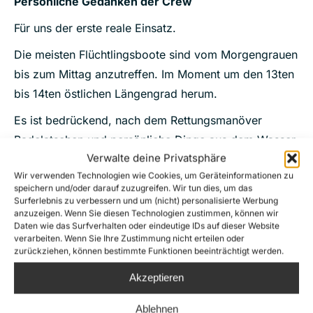
Persönliche Gedanken der Crew
Für uns der erste reale Einsatz.
Die meisten Flüchtlingsboote sind vom Morgengrauen
bis zum Mittag anzutreffen. Im Moment um den 13ten
bis 14ten östlichen Längengrad herum.
Es ist bedrückend, nach dem Rettungsmanöver
Badelatschen und persönliche Dinge aus dem Wasser
Verwalte deine Privatsphäre
zu fischen. Symbole schlimmster Bedingungen für
Wir verwenden Technologien wie Cookies, um Geräteinformationen zu
wartende Flüchtlinge in Libyen und Menschen, denen
speichern und/oder darauf zuzugreifen. Wir tun dies, um das
die Chance von 50:50 auf der Reise über das
Surferlebnis zu verbessern und um (nicht) personalisierte Werbung
anzuzeigen. Wenn Sie diesen Technologien zustimmen, können wir
Mittelmeer zu überleben mehr wert ist, als die
Daten wie das Surfverhalten oder eindeutige IDs auf dieser Website
Situation im heimatlichen Land.
verarbeiten. Wenn Sie Ihre Zustimmung nicht erteilen oder
zurückziehen, können bestimmte Funktionen beeinträchtigt werden.
Wie groß muss die Not dieser Menschen sein?
Akzeptieren
Die von uns angetroffenen Menschen haben noch im
Ablehnen
Boot laut gerufen, dass sie lieber im Meer sterben