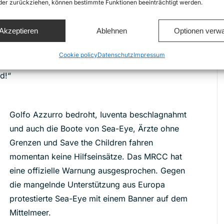
oder zurückziehen, können bestimmte Funktionen beeinträchtigt werden.
Wolfgang Bosbach (CDU) und Katrin Görhing-
ge diskutiert. Titus machte klar: „Die Menschen in
Akzeptieren
Ablehnen
Optionen verwa
gen Zuständen. Wir müssen da Schusswunden
en sexuelle Gewalt erlebt – das ist kein ‚Taxi‘,
Cookie policy
Datenschutz
Impressum
r deutschen Couch zu sitzen und zu sagen „das
d!“
Golfo Azzurro bedroht, Iuventa beschlagnahmt
und auch die Boote von Sea-Eye, Ärzte ohne
Grenzen und Save the Children fahren
momentan keine Hilfseinsätze. Das MRCC hat
eine offizielle Warnung ausgesprochen. Gegen
die mangelnde Unterstützung aus Europa
protestierte Sea-Eye mit einem Banner auf dem
Mittelmeer.