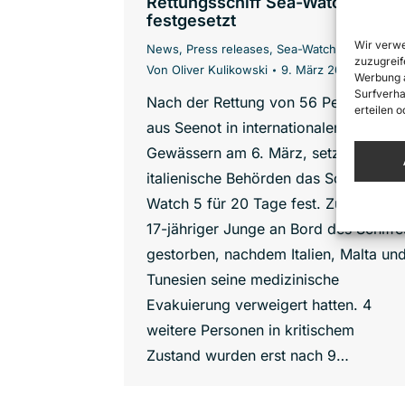
Rettungsschiff Sea-Watch 5
festgesetzt
Wir verwe
News
,
Press releases
,
Sea-Watch 5
zuzugreif
Von
Oliver Kulikowski
9. März 2024
Werbung a
Surfverha
Nach der Rettung von 56 Personen
erteilen 
aus Seenot in internationalen
Gewässern am 6. März, setzen
italienische Behörden das Schiff Sea-
Watch 5 für 20 Tage fest. Zuvor ist ei
17-jähriger Junge an Bord des Schiffe
gestorben, nachdem Italien, Malta un
Tunesien seine medizinische
Evakuierung verweigert hatten. 4
weitere Personen in kritischem
Zustand wurden erst nach 9…