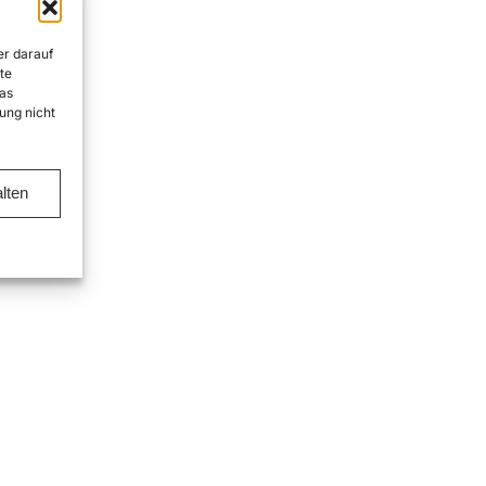
er darauf
te
as
ung nicht
lten