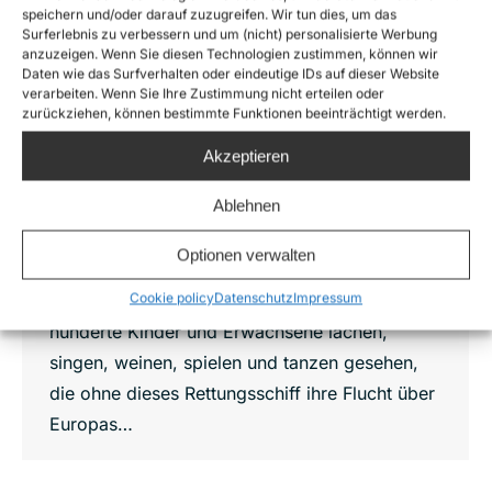
speichern und/oder darauf zuzugreifen. Wir tun dies, um das
Surferlebnis zu verbessern und um (nicht) personalisierte Werbung
Sea-Watch 3: Wir nehmen Abschied!
anzuzeigen. Wenn Sie diesen Technologien zustimmen, können wir
Daten wie das Surfverhalten oder eindeutige IDs auf dieser Website
News
,
Sea-Watch 3
Von
Oliver Kulikowski
verarbeiten. Wenn Sie Ihre Zustimmung nicht erteilen oder
25. Mai 2023
zurückziehen, können bestimmte Funktionen beeinträchtigt werden.
In meinen Einsätzen auf der Sea-Watch 3 habe
Akzeptieren
ich vieles erlebt. Ich habe Menschen sterben
Ablehnen
sehen, aber auch erfolgreichen
Reanimierungen beigewohnt. Ich habe unter
Optionen verwalten
Tränen den leblosen Körper eines Kleinkindes
Cookie policy
Datenschutz
Impressum
in eine Tiefkühltruhe gebettet. Ich habe
hunderte Kinder und Erwachsene lachen,
singen, weinen, spielen und tanzen gesehen,
die ohne dieses Rettungsschiff ihre Flucht über
Europas…