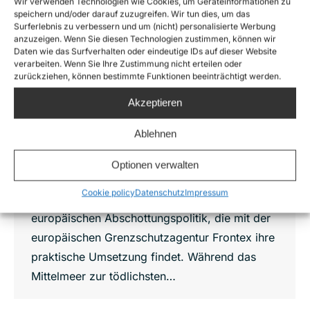
Wir verwenden Technologien wie Cookies, um Geräteinformationen zu
finanziertes ziviles
speichern und/oder darauf zuzugreifen. Wir tun dies, um das
Seenotrettungsprogramm
Surferlebnis zu verbessern und um (nicht) personalisierte Werbung
anzuzeigen. Wenn Sie diesen Technologien zustimmen, können wir
News
,
Press releases
Von
Oliver Kulikowski
Daten wie das Surfverhalten oder eindeutige IDs auf dieser Website
24. August 2021
verarbeiten. Wenn Sie Ihre Zustimmung nicht erteilen oder
zurückziehen, können bestimmte Funktionen beeinträchtigt werden.
Sea-Watch und 21 weitere Organisationen
fordern mit #DefundFrontex die Umwidmung
Akzeptieren
von Frontex-Budget zum Aufbau eines staatlich
Ablehnen
geführten und finanzierten, flächendeckenden
und zivilen Seenotrettungsprogramms. Seit
Optionen verwalten
2015 sind über 18.000 Menschen im Mittelmeer
Cookie policy
Datenschutz
Impressum
ertrunken. Sie sind die direkte Konsequenz der
europäischen Abschottungspolitik, die mit der
europäischen Grenzschutzagentur Frontex ihre
praktische Umsetzung findet. Während das
Mittelmeer zur tödlichsten…