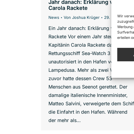
Jahr danach: Erklärung von
Carola Rackete
Wir verwe
News
Von
Joshua Krüger
29. Juni 2020
zuzugreif
Werbung a
Ein Jahr danach: Erklärung von Carol
Surfverha
Rackete Vor einem Jahr steuerte
erteilen 
Kapitänin Carola Rackete das
Rettungsschiff Sea-Watch 3
unautorisiert in den Hafen von
Lampedusa. Mehr als zwei Wochen
zuvor hatte dessen Crew 53
Menschen aus Seenot gerettet. Der
damalige italienische Innenminister,
Matteo Salvini, verweigerte dem Schif
die Einfahrt in den Hafen. Während
der mehr als…