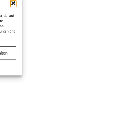
er darauf
te
as
ung nicht
lten