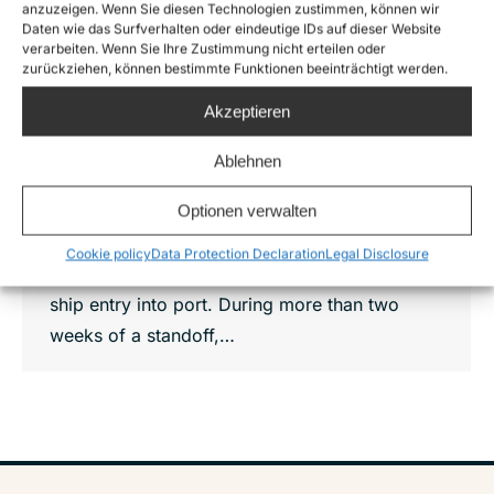
Live on Mo. 29 June from 16 o’clock:
anzuzeigen. Wenn Sie diesen Technologien zustimmen, können wir
Carola Rackete Livestream / One year
Daten wie das Surfverhalten oder eindeutige IDs auf dieser Website
after: Statement by Carola Rackete
verarbeiten. Wenn Sie Ihre Zustimmung nicht erteilen oder
zurückziehen, können bestimmte Funktionen beeinträchtigt werden.
News
By
Joshua Krüger
29. June 2020
Akzeptieren
One Year after: Statement of Carola Rackete
One year ago captain Carola Rackete steered
Ablehnen
the Sea-Watch 3 without authorisation into the
Optionen verwalten
port of Lampedusa. Before, her crew rescued
53 people out of maritime distress. Then Italian
Cookie policy
Data Protection Declaration
Legal Disclosure
Minister of Interior, Matteo Salvini, refused the
ship entry into port. During more than two
weeks of a standoff,…