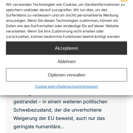
Wir verwenden Technologien wie Cookies, um Geräteinformationen zu
speichern und/oder darauf zuzugreifen. Wir tun dies, um das
Auf See seit über 6 Tagen – für die
Surferlebnis zu verbessern und um (nicht) personalisierte Werbung
Geretteten auf der Sea-Watch 3 muss
anzuzeigen. Wenn Sie diesen Technologien zustimmen, können wir
das neue Jahr an Land beginnen!
Daten wie das Surfverhalten oder eindeutige IDs auf dieser Website
verarbeiten. Wenn Sie Ihre Zustimmung nicht erteilen oder
News
,
Press releases
,
Sea-Watch 3
zurückziehen, können bestimmte Funktionen beeinträchtigt werden.
Von
Lennart Diesen
27. Dezember 2018
Akzeptieren
Fünf Länder im sogenannten christlichen
Westen haben dem Rettungsschiff Sea-Watch
Ablehnen
3, ihrer 22-köpfigen Crew und den 32
Optionen verwalten
Geretteten über die Weihnachtstage jegliche
Hilfe bei der Suche nach einem sicheren Hafen
Cookie policy
Datenschutz
Impressum
verweigert. Das Schiff bleibt auf See
gestrandet – in einem weiteren politischen
Schwebezustand, der die unverhohlene
Weigerung der EU beweist, auch nur das
geringste humanitäre…